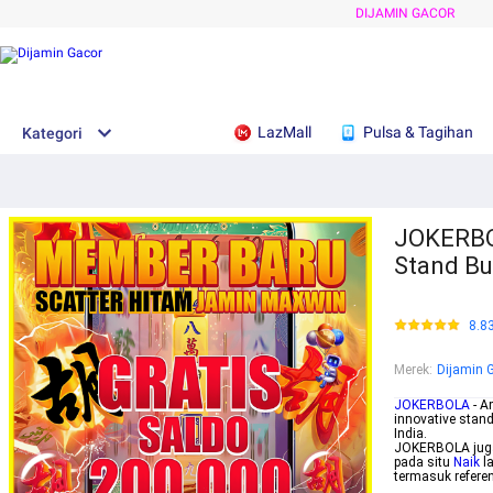
DIJAMIN GACOR
LazMall
Pulsa & Tagihan
Kategori
JOKERBOL
Stand Bu
8.8
Merek
:
Dijamin 
JOKERBOLA
- A
innovative stand
India.
JOKERBOLA juga 
pada situ
Naik
l
termasuk referen